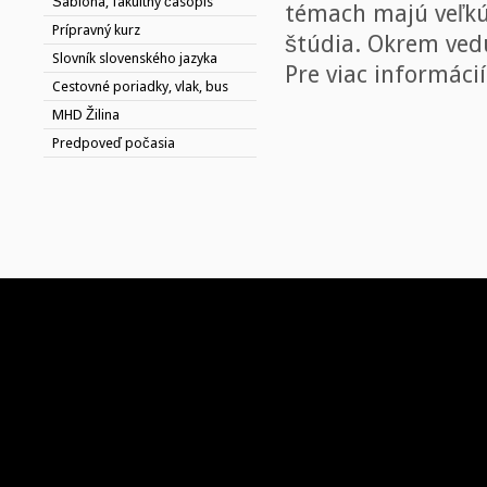
Šablóna, fakultný časopis
témach majú veľkú
Prípravný kurz
štúdia. Okrem vedú
Slovník slovenského jazyka
Pre viac informáci
Cestovné poriadky, vlak, bus
MHD Žilina
Predpoveď počasia