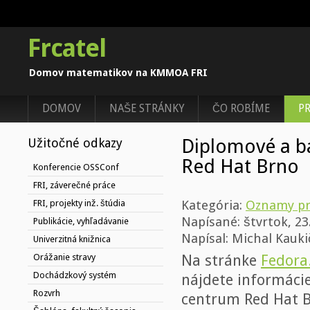
Frcatel
Domov matematikov na KMMOA FRI
DOMOV
NAŠE STRÁNKY
ČO ROBÍME
P
Diplomové a ba
Užitočné odkazy
Red Hat Brno
Konferencie OSSConf
FRI, záverečné práce
FRI, projekty inž. štúdia
Kategória:
Oznamy pr
Napísané: štvrtok, 23
Publikácie, vyhľadávanie
Napísal: Michal Kauki
Univerzitná knižnica
Orážanie stravy
Na stránke
Fedora
Dochádzkový systém
nájdete informácie
Rozvrh
centrum Red Hat B